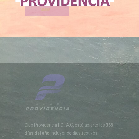
¡Celebra a
Mamá!
Club Providencia F.C., A.C. está abierto los
365
días del año
incluyendo días festivos.