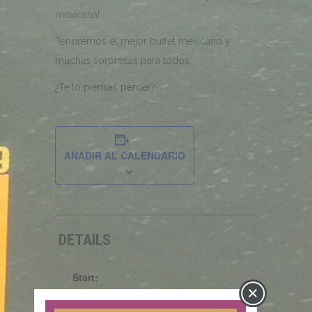
mexicana!
Tendremos el mejor buffet mexicano y
muchas sorpresas para todos
¿Te lo piensas perder?
AÑADIR AL CALENDARIO
DETAILS
Start:
septiembre 15 @ 08:00 pm