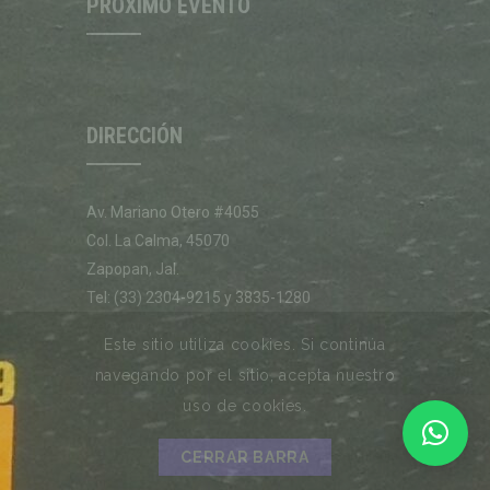
PRÓXIMO EVENTO
DIRECCIÓN
Av. Mariano Otero #4055
Col. La Calma, 45070
Zapopan, Jal.
Tel: (33) 2304-9215 y 3835-1280
Ver mapa
Este sitio utiliza cookies. Si continúa
navegando por el sitio, acepta nuestro
uso de cookies.
© 2022 -
PFC
. Desarrollado por:
CERRAR BARRA
Brazen Media