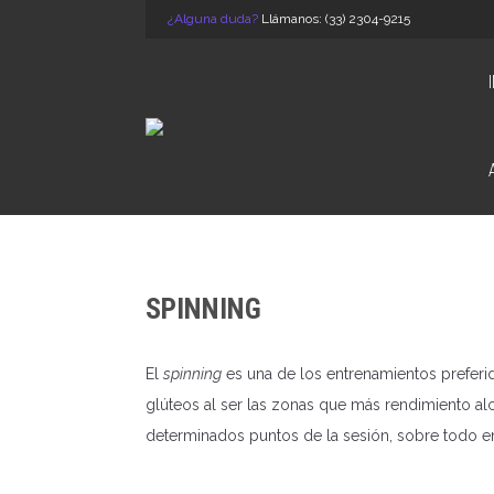
¿Alguna duda?
Llámanos: (33) 2304-9215
SPINNING
El
spinning
es una de los entrenamientos preferido
glúteos al ser las zonas que más rendimiento alc
determinados puntos de la sesión, sobre todo en 