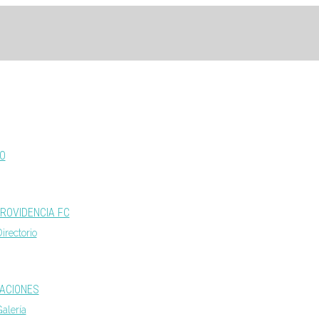
IO
ROVIDENCIA FC
irectorio
LACIONES
alería