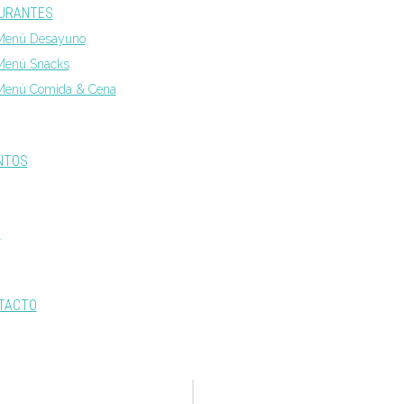
URANTES
Menú Desayuno
Menú Snacks
Menú Comida & Cena
NTOS
S
TACTO