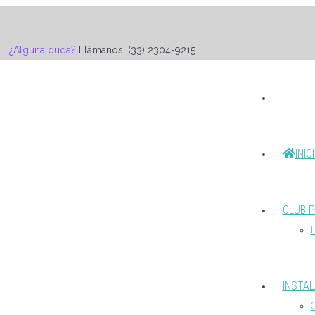
¿Alguna duda?
Llámanos: (33) 2304-9215
INIC
CLUB P
D
INSTA
G